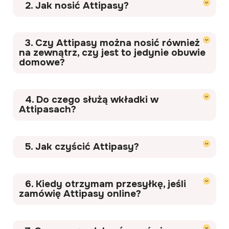
2. Jak nosić Attipasy?
3. Czy Attipasy można nosić również
na zewnątrz, czy jest to jedynie obuwie
domowe?
4. Do czego służą wkładki w
Attipasach?
5. Jak czyścić Attipasy?
6. Kiedy otrzymam przesyłkę, jeśli
zamówię Attipasy online?