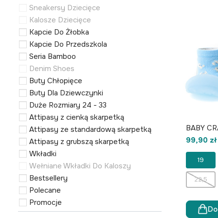
Sneakersy Dziecięce
Kalosze Dziecięce
Kapcie Do Żłobka
Kapcie Do Przedszkola
Seria Bamboo
Denim Shoes
Buty Chłopięce
Buty Dla Dziewczynki
Duże Rozmiary 24 - 33
Attipasy z cienką skarpetką
BABY CR
Attipasy ze standardową skarpetką
99,90 zł
Attipasy z grubszą skarpetką
Wkładki
19
Wełniane Wkładki Do Kaloszy
Bestsellery
22,5
Polecane
Promocje
Do