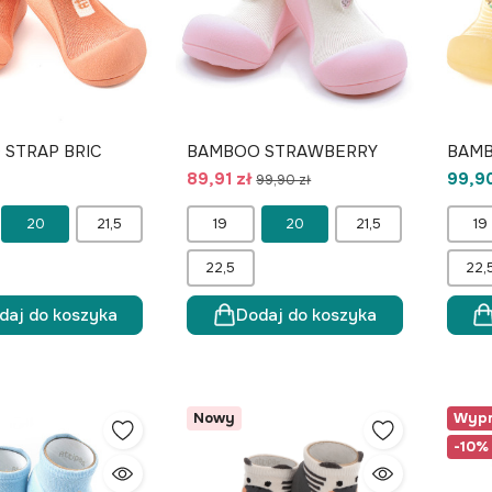
STRAP BRIC
BAMBOO STRAWBERRY
BAMB
89,91 zł
99,90
99,90 zł
20
21,5
19
20
21,5
19
22,5
22,
daj do koszyka
Dodaj do koszyka
Nowy
Wypr
-10%