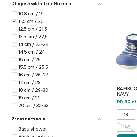
Długość wkładki / Rozmiar
10,8 cm / 19
11,5 cm / 20
12,5 cm / 21,5
13,5 cm / 22,5
14 cm / 23-24
14,5 cm / 24
15 cm / 25
15.5 cm / 25,5
16 cm / 26-27
17 cm / 28
BAMBOO
18 cm / 29-30
NAVY
19 cm / 31
99,90 zł
20 cm / 32-33
19
Przeznaczenie
22,5
Baby shower
Buciki wizytowe