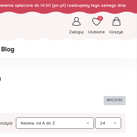
wienia opłacone do 14.30 (pn-pt) realizujemy tego samego dnia
0
Zaloguj
Ulubione
Koszyk
Blog
p
WYCZYŚĆ
pozycji
Nazwa, od A do Z
24