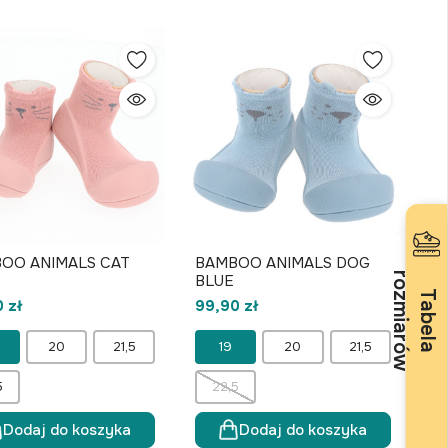
OO ANIMALS CAT
BAMBOO ANIMALS DOG
r
w
BLUE
T
a
b
e
l
a
o
z
m
i
a
r
ó
 zł
99,90 zł
20
21,5
19
20
21,5
5
22,5
Dodaj do koszyka
Dodaj do koszyka