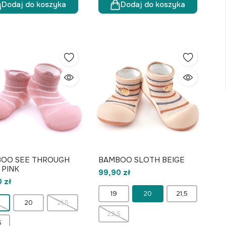
Dodaj do koszyka
Dodaj do koszyka
OO SEE THROUGH
BAMBOO SLOTH BEIGE
 PINK
99,90 zł
 zł
19
20
21,5
20
21,5
22,5
5