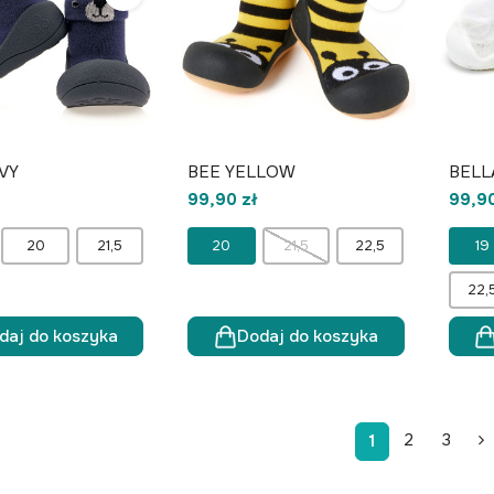
VY
BEE YELLOW
BELL
99,90 zł
99,90
20
21,5
20
21,5
22,5
19
22,
daj do koszyka
Dodaj do koszyka
2
3
1