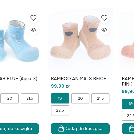
AB BLUE (Aqua-X)
BAMBOO ANIMALS BEIGE
BAMB
PINK
99,90 zł
99,90
20
21,5
19
20
21,5
19
22,5
22,
daj do koszyka
Dodaj do koszyka