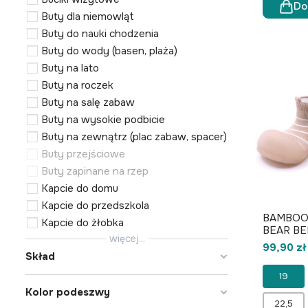
Do
Buty dla niemowląt
Buty do nauki chodzenia
Buty do wody (basen, plaża)
Buty na lato
Buty na roczek
Buty na salę zabaw
Buty na wysokie podbicie
Buty na zewnątrz (plac zabaw, spacer)
Buty przejściowe
Buty zapinane na rzep
Kapcie do domu
Kapcie do przedszkola
BAMBOO
Kapcie do żłobka
BEAR BE
więcej...
99,90 zł
Skład
19
Kolor podeszwy
22,5