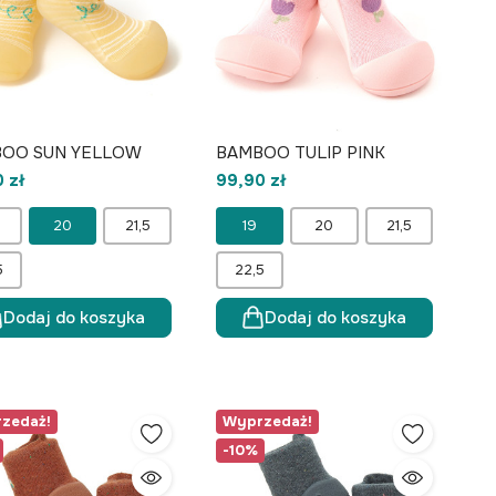
OO SUN YELLOW
BAMBOO TULIP PINK
 zł
99,90 zł
20
21,5
19
20
21,5
5
22,5
Dodaj do koszyka
Dodaj do koszyka
zedaż!
Wyprzedaż!
-10%