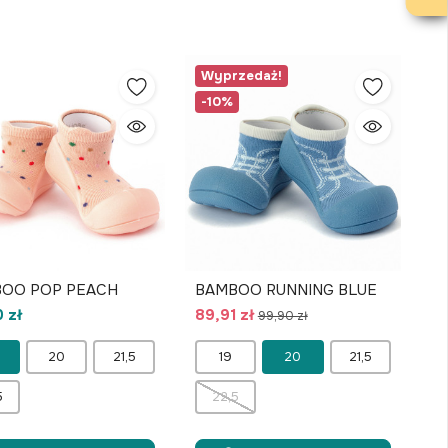
Wyprzedaż!
-10%
OO POP PEACH
BAMBOO RUNNING BLUE
 zł
89,91 zł
99,90 zł
20
21,5
19
20
21,5
5
22,5