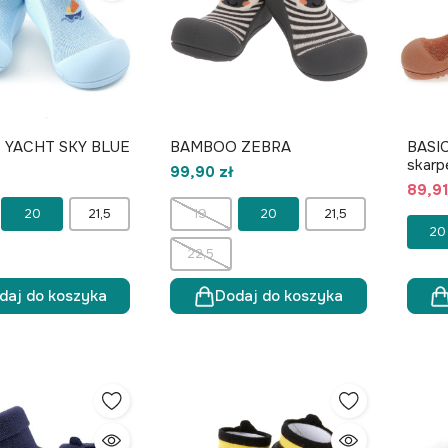
YACHT SKY BLUE
BAMBOO ZEBRA
BASI
skarp
99,90 zł
89,91
20
21,5
19
20
21,5
20
22,5
daj do koszyka
Dodaj do koszyka