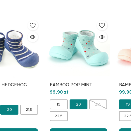
 HEDGEHOG
BAMBOO POP MINT
BAMB
99,90 zł
99,90
19
20
21,5
19
20
21,5
22,5
22,