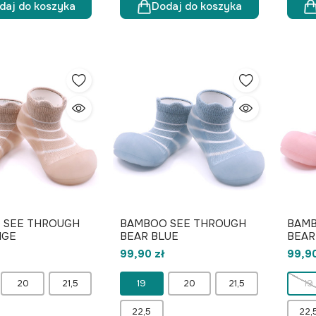
daj do koszyka
Dodaj do koszyka
 SEE THROUGH
BAMBOO SEE THROUGH
BAMB
IGE
BEAR BLUE
BEAR
99,90 zł
99,90
20
21,5
19
20
21,5
19
22,5
22,