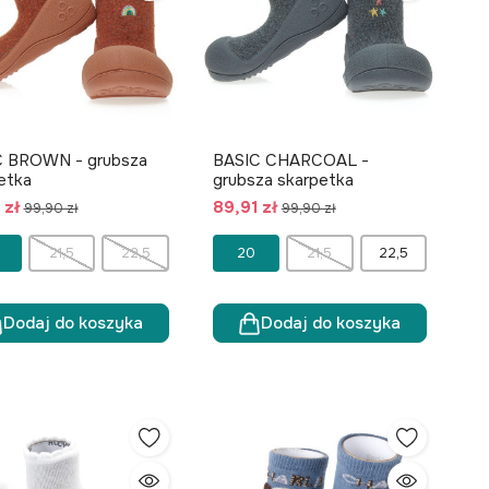
C BROWN - grubsza
BASIC CHARCOAL -
etka
grubsza skarpetka
 zł
89,91 zł
99,90 zł
99,90 zł
21,5
22,5
20
21,5
22,5
Dodaj do koszyka
Dodaj do koszyka