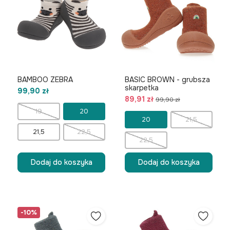
BAMBOO ZEBRA
BASIC BROWN - grubsza
skarpetka
99,90 zł
89,91 zł
99,90 zł
19
20
20
21,5
21,5
22,5
22,5
Dodaj do koszyka
Dodaj do koszyka
-10%