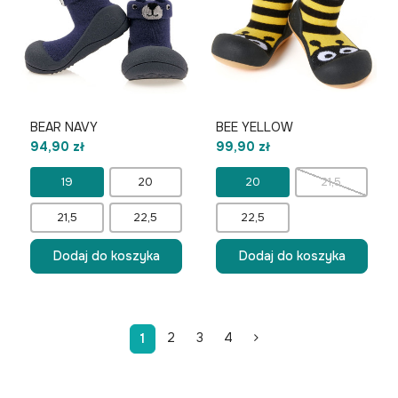
BEAR NAVY
BEE YELLOW
94,90 zł
99,90 zł
19
20
20
21,5
21,5
22,5
22,5
Dodaj do koszyka
Dodaj do koszyka
2
3
4
1