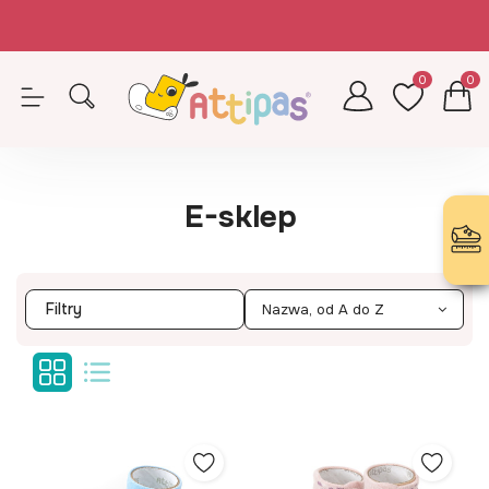
Zamówienia opłacone do 14.30 (pn-pt) realizujemy tego samego dnia
Z kodem ATTIPAS - wkładki GRATIS!
0
0
E-sklep
Filtry
Nazwa, od A do Z