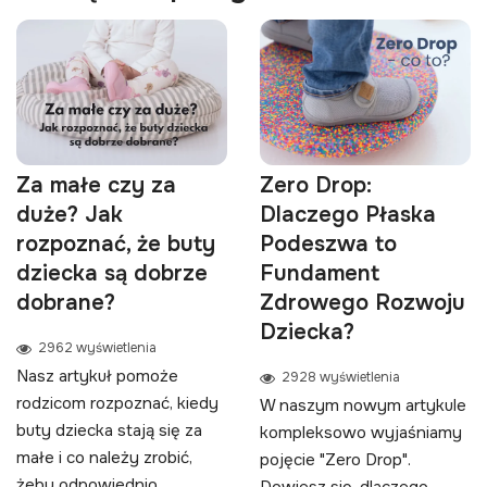
Za małe czy za
Zero Drop:
duże? Jak
Dlaczego Płaska
rozpoznać, że buty
Podeszwa to
dziecka są dobrze
Fundament
dobrane?
Zdrowego Rozwoju
Dziecka?
2962 wyświetlenia
Nasz artykuł pomoże
2928 wyświetlenia
rodzicom rozpoznać, kiedy
W naszym nowym artykule
buty dziecka stają się za
kompleksowo wyjaśniamy
małe i co należy zrobić,
pojęcie "Zero Drop".
żeby odpowiednio...
Dowiesz się, dlaczego