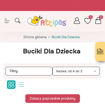
Zamówienia opłacone do 14.30 (pn-pt) realizujemy tego samego dnia
Z kodem ATTIPAS - wkładki GRATIS!
0
0
Strona główna
Buciki Dla Dziecka
Buciki Dla Dziecka
Filtry
Nazwa, od A do Z
Zobacz poprzednie produkty