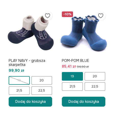
-10%
PLAY NAVY - grubsza
POM-POM BLUE
skarpetka
85,41 zł
94,90 zł
99,90 zł
19
20
19
20
21,5
22,5
21,5
22,5
Dodaj do koszyka
Dodaj do koszyka