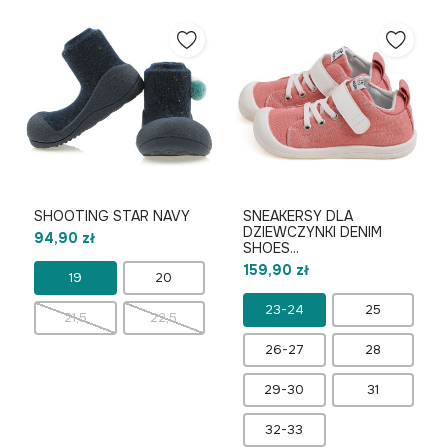
SHOOTING STAR NAVY
SNEAKERSY DLA
DZIEWCZYNKI DENIM
94,90 zł
SHOES...
159,90 zł
19
20
23-24
25
21,5
22,5
26-27
28
29-30
31
32-33