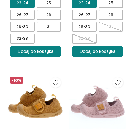
23-24
25
23-24
25
26-27
28
26-27
28
29-30
31
29-30
31
32-33
32-33
Dodaj do koszyka
Dodaj do koszyka
-10%