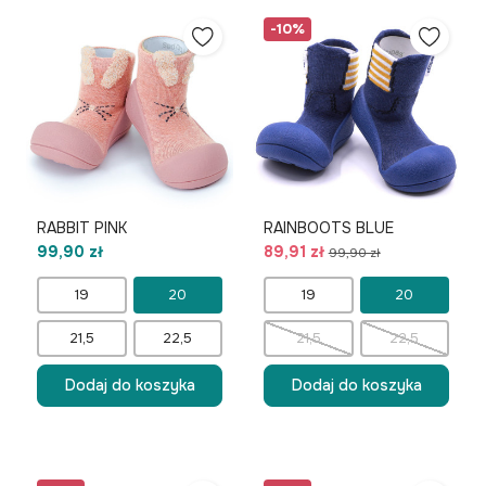
-10%
RABBIT PINK
RAINBOOTS BLUE
99,90 zł
89,91 zł
99,90 zł
19
20
19
20
21,5
22,5
21,5
22,5
Dodaj do koszyka
Dodaj do koszyka