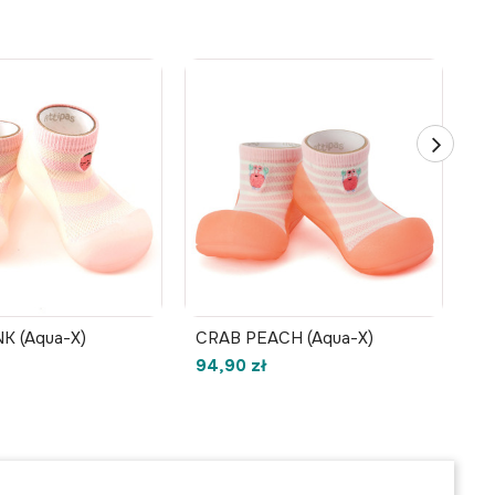
W
-
NK (Aqua-X)
CRAB PEACH (Aqua-X)
P
94,90 zł
85