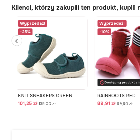
Klienci, którzy zakupili ten produkt, kupili 
Wyprzedaż!
Wyprzedaż!
-25%
-10%
Dostępny produkt z 
KNIT SNEAKERS GREEN
RAINBOOTS RED
101,25 zł
89,91 zł
135,00 zł
99,90 zł