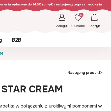
wienia opłacone do 14.30 (pn-pt) realizujemy tego samego dnia
0
Zaloguj
Ulubione
Koszyk
g
B2B
AM
Następny produkt
 STAR CREAM
rpetka w połączeniu z urokliwymi pomponami w