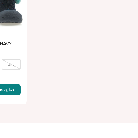
 NAVY
21,5
oszyka