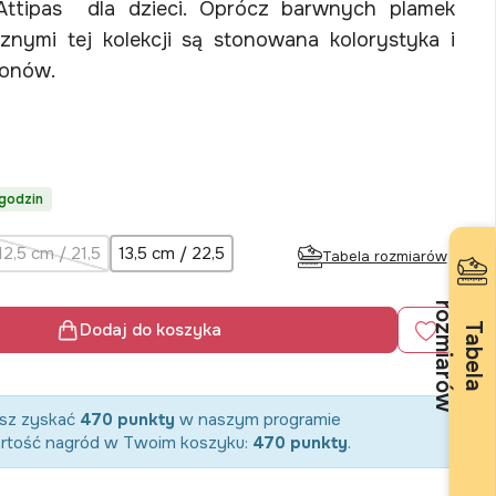
Attipas dla dzieci. Oprócz barwnych plamek
znymi tej kolekcji są stonowana kolorystyka i
ponów.
godzin
12,5 cm / 21,5
13,5 cm / 22,5
Tabela rozmiarów
r
w
Dodaj do koszyka
T
a
b
e
l
a
o
z
m
i
a
r
ó
esz zyskać
470 punkty
w naszym programie
artość nagród w Twoim koszyku:
470 punkty
.