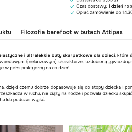
Dostawa od
9,99 zł
Czas dostawy:
1 dzień ro
Opłać zamówienie do 14.3
uktu
Filozofia barefoot w butach Attipas
lastyczne i ultralekkie buty skarpetkowe dla dzieci
, które 
weedowym (melanżowym) charakterze, ozdobioną „gwiezdnymi”
aje w pełni praktyczny na co dzień.
a, dzięki czemu dobrze dopasowuje się do stopy dziecka i po
 przeszkadza w ruchu, nie ciąży na nodze i pozwala dziecku sku
hu lub podczas wyjść.