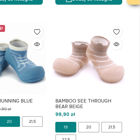
ż!
UNNING BLUE
BAMBOO SEE THROUGH
BEAR BEIGE
,90 zł
99,90 zł
20
21,5
19
20
21,5
22,5