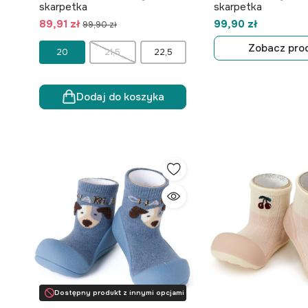
skarpetka
skarpetka
89,91 zł
99,90 zł
99,90 zł
Zobacz pro
20
21,5
22,5
Dodaj do koszyka
Dostępny produkt z innymi opcjami