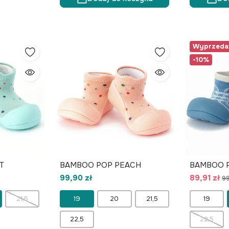
Wyprzeda
-10%
T
BAMBOO POP PEACH
BAMBOO R
99,90 zł
89,91 zł
99
21,5
19
20
21,5
19
22,5
22,5