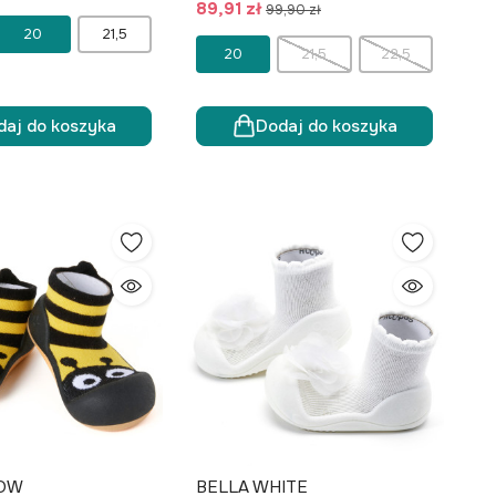
89,91 zł
99,90 zł
20
21,5
20
21,5
22,5
daj do koszyka
Dodaj do koszyka
LOW
BELLA WHITE