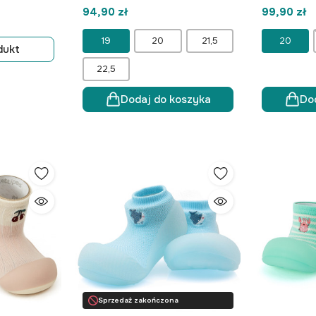
94,90 zł
99,90 zł
19
20
21,5
20
dukt
22,5
Dodaj do koszyka
Do
Sprzedaż zakończona