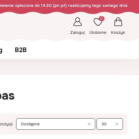
wienia opłacone do 14.30 (pn-pt) realizujemy tego samego dnia
0
Zaloguj
Ulubione
Koszyk
g
B2B
pas
pozycji
Dostępne
30