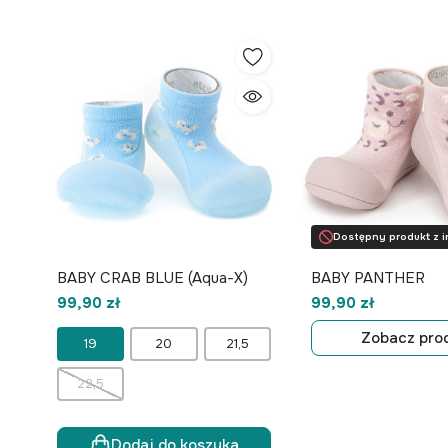
Dostępny produkt z i
BABY CRAB BLUE (Aqua-X)
BABY PANTHER
99,90 zł
99,90 zł
Zobacz pro
19
20
21,5
22,5
Dodaj do koszyka