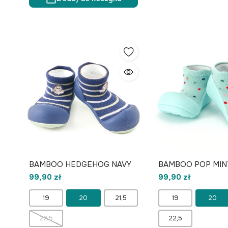
BAMBOO HEDGEHOG NAVY
BAMBOO POP MIN
99,90 zł
99,90 zł
19
20
21,5
19
20
22,5
22,5