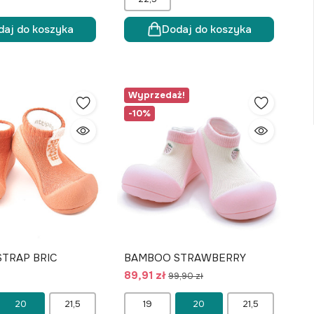
daj do koszyka
Dodaj do koszyka
Wyprzedaż!
-10%
TRAP BRIC
BAMBOO STRAWBERRY
89,91 zł
99,90 zł
20
21,5
19
20
21,5