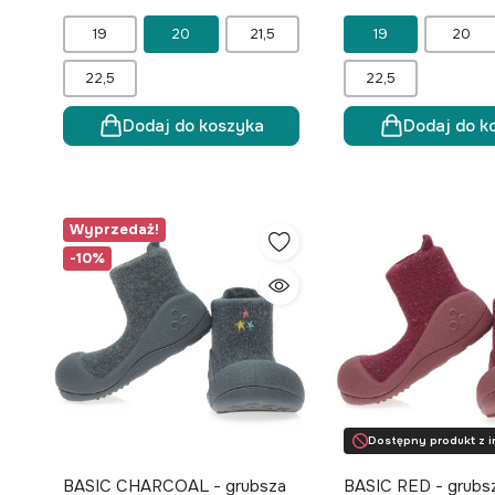
19
20
21,5
19
20
22,5
22,5
Dodaj do koszyka
Dodaj do k
Wyprzedaż!
-10%
Dostępny produkt z i
BASIC CHARCOAL - grubsza
BASIC RED - grubs