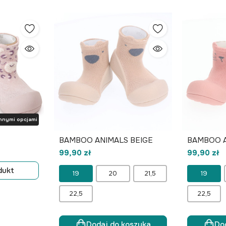
nnymi opcjami
BAMBOO ANIMALS BEIGE
BAMBOO A
99,90 zł
99,90 zł
dukt
19
20
21,5
19
22,5
22,5
Dodaj do koszyka
Do