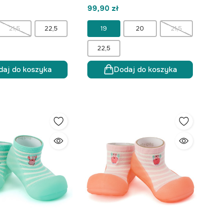
99,90 zł
21,5
22,5
19
20
21,5
22,5
daj do koszyka
Dodaj do koszyka