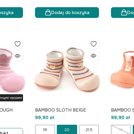
oszyka
Dodaj do koszyka
Do
nnymi opcjami
ROUGH
BAMBOO SLOTH BEIGE
BAMBOO S
99,90 zł
99,90 zł
19
20
21,5
19
dukt