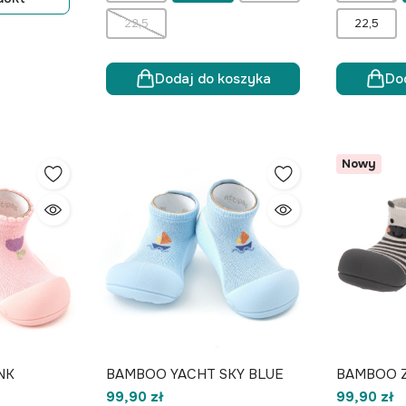
22,5
22,5
Dodaj do koszyka
Do
Nowy
NK
BAMBOO YACHT SKY BLUE
BAMBOO 
99,90 zł
99,90 zł