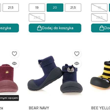
21,5
19
20
21,5
19
22,5
22,5
oszyka
Dodaj do koszyka
Do
nnymi opcjami
za
BEAR NAVY
BEE YEL