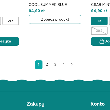
COOL SUMMER BLUE
CRAB MINT
94,90 zł
94,90 zł
Zobacz produkt
21,5
19
22,5
oszyka
Do
2
3
4
1
Zakupy
Konto