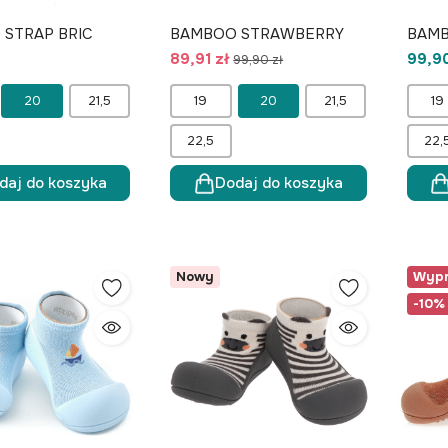
STRAP BRIC
BAMBOO STRAWBERRY
BAMB
89,91 zł
99,90
99,90 zł
20
21,5
19
20
21,5
19
22,5
22,
daj do koszyka
Dodaj do koszyka
Nowy
Wypr
-10%