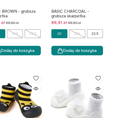
C BROWN - grubsza
BASIC CHARCOAL -
etka
grubsza skarpetka
 zł
89,91 zł
99,90 zł
99,90 zł
21,5
22,5
20
21,5
22,5
Dodaj do koszyka
Dodaj do koszyka