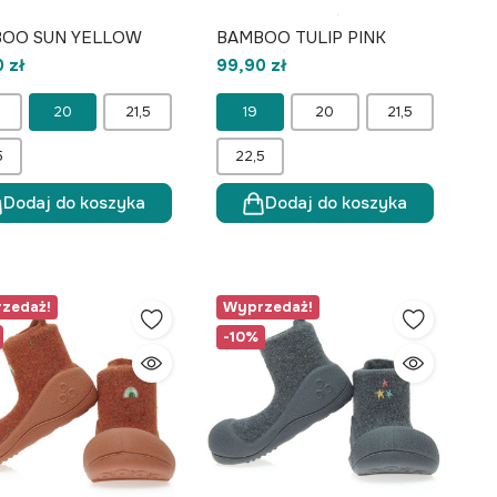
OO SUN YELLOW
BAMBOO TULIP PINK
 zł
99,90 zł
20
21,5
19
20
21,5
5
22,5
Dodaj do koszyka
Dodaj do koszyka
zedaż!
Wyprzedaż!
-10%