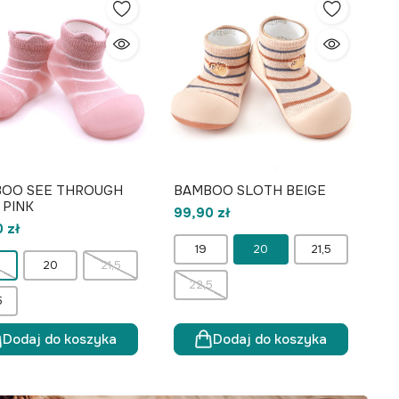
OO SEE THROUGH
BAMBOO SLOTH BEIGE
 PINK
99,90 zł
 zł
19
20
21,5
20
21,5
22,5
5
Dodaj do koszyka
Dodaj do koszyka