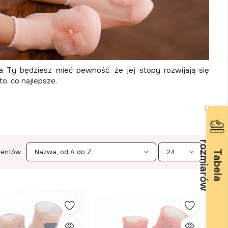
a Ty będziesz mieć pewność, że jej stopy rozwijają się
o, co najlepsze.
r
w
mentów
Nazwa, od A do Z
24
T
a
b
e
l
a
o
z
m
i
a
r
ó