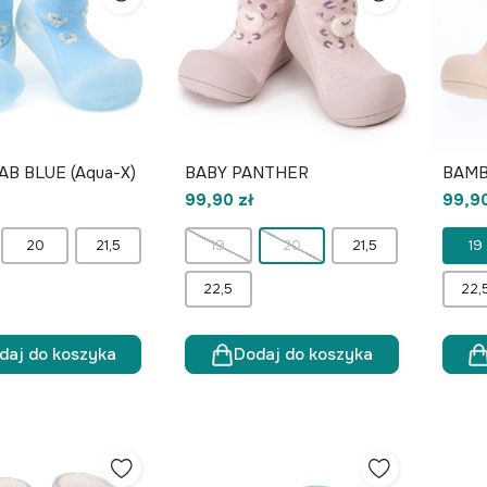
AB BLUE (Aqua-X)
BABY PANTHER
BAMB
99,90 zł
99,90
20
21,5
19
20
21,5
19
22,5
22,
daj do koszyka
Dodaj do koszyka