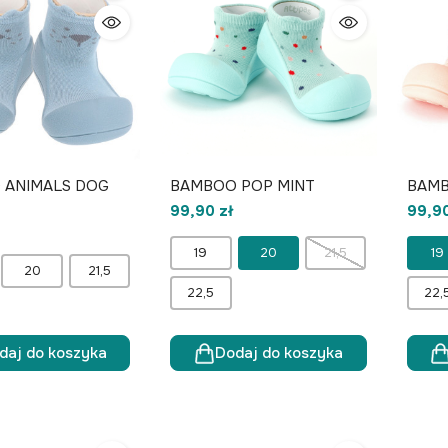
 ANIMALS DOG
BAMBOO POP MINT
BAMB
99,90 zł
99,90
19
20
21,5
19
20
21,5
22,5
22,
daj do koszyka
Dodaj do koszyka