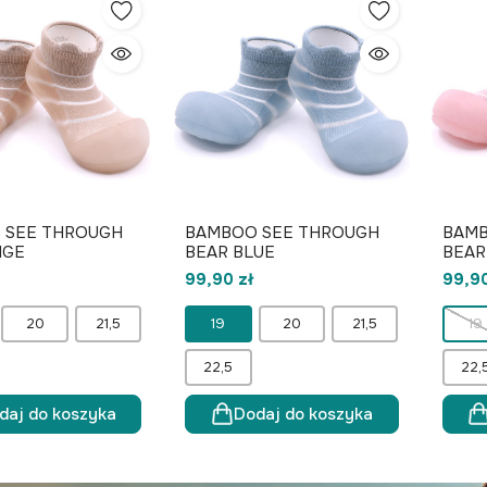
 SEE THROUGH
BAMBOO SEE THROUGH
BAMB
IGE
BEAR BLUE
BEAR
99,90 zł
99,90
20
21,5
19
20
21,5
19
22,5
22,
daj do koszyka
Dodaj do koszyka