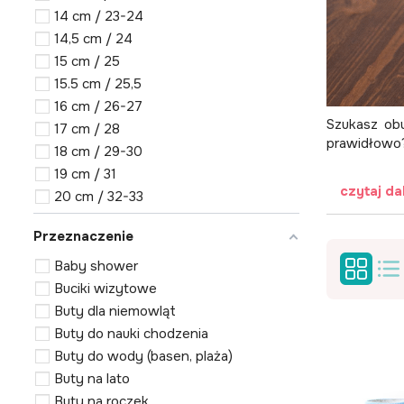
14 cm / 23-24
14,5 cm / 24
15 cm / 25
15.5 cm / 25,5
16 cm / 26-27
Szukasz obu
17 cm / 28
prawidłowo?
18 cm / 29-30
19 cm / 31
czytaj da
20 cm / 32-33
Przeznaczenie
Baby shower
Buciki wizytowe
Buty dla niemowląt
Buty do nauki chodzenia
Buty do wody (basen, plaża)
Buty na lato
Buty na roczek