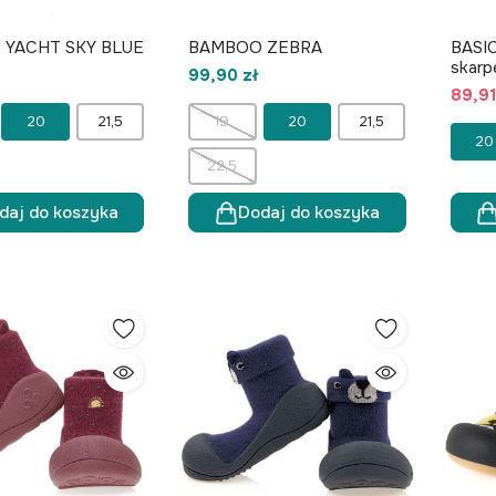
YACHT SKY BLUE
BAMBOO ZEBRA
BASI
skarp
99,90 zł
89,91
20
21,5
19
20
21,5
20
22,5
daj do koszyka
Dodaj do koszyka