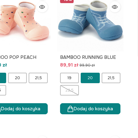
OO POP PEACH
BAMBOO RUNNING BLUE
 zł
89,91 zł
99,90 zł
20
21,5
19
20
21,5
5
22,5
Dodaj do koszyka
Dodaj do koszyka