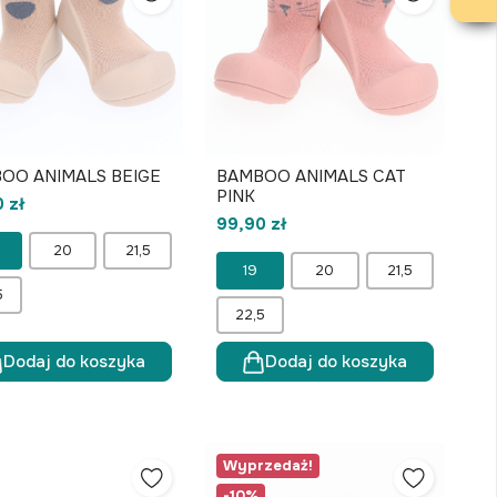
OO ANIMALS BEIGE
BAMBOO ANIMALS CAT
PINK
 zł
99,90 zł
20
21,5
19
20
21,5
5
22,5
Dodaj do koszyka
Dodaj do koszyka
Wyprzedaż!
-10%