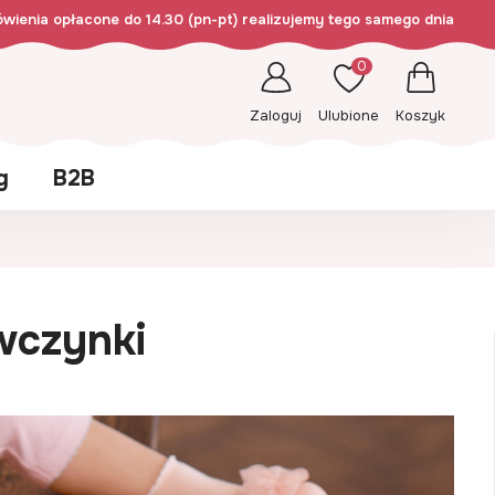
wienia opłacone do 14.30 (pn-pt) realizujemy tego samego dnia
0
Zaloguj
Ulubione
Koszyk
g
B2B
wczynki