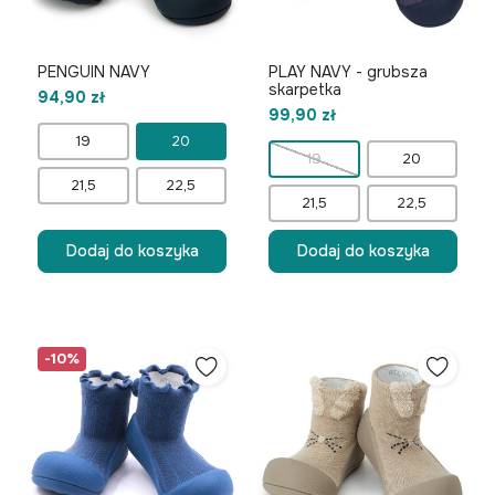
PENGUIN NAVY
PLAY NAVY - grubsza
skarpetka
94,90 zł
99,90 zł
19
20
19
20
21,5
22,5
21,5
22,5
Dodaj do koszyka
Dodaj do koszyka
-10%