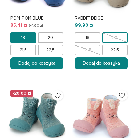
POM-POM BLUE
RABBIT BEIGE
85,41 zł
99,90 zł
94,90 zł
19
20
19
20
21,5
22,5
21,5
22,5
Dodaj do koszyka
Dodaj do koszyka
-20,00 zł