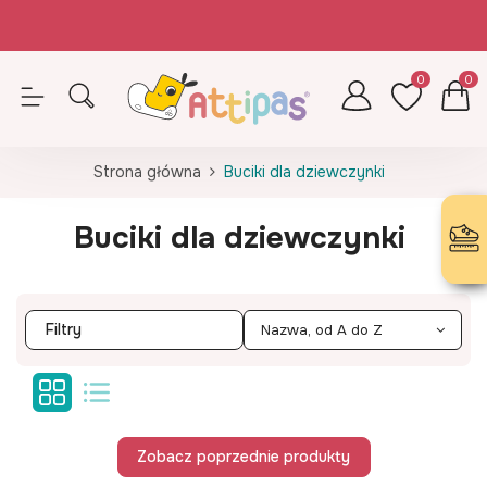
Zamówienia opłacone do 14.30 (pn-pt) realizujemy tego samego dnia
Z kodem ATTIPAS - wkładki GRATIS!
0
0
Strona główna
Buciki dla dziewczynki
Buciki dla dziewczynki
Filtry
Nazwa, od A do Z
Zobacz poprzednie produkty