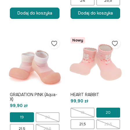
24
25,5
Dodaj do koszyka
Dodaj do koszyka
Nowy
GRADATION PINK (Aqua-
HEART RABBIT
X)
99,90 zł
99,90 zł
19
20
19
20
21,5
22,5
21,5
22,5