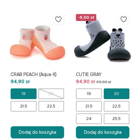
-5,00 zł
CRAB PEACH (Aqua-X)
CUTIE GRAY
94,90 zł
94,90 zł
99,90 zł
19
20
19
20
21,5
22,5
21,5
22,5
24
25,5
Dodaj do koszyka
Dodaj do koszyka