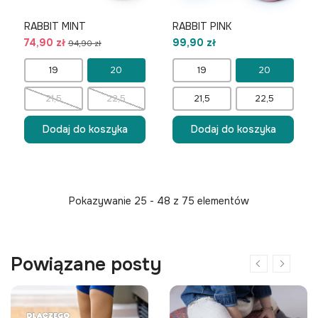
RABBIT MINT
RABBIT PINK
74,90 zł
99,90 zł
94,90 zł
19
20
19
20
21,5
22,5
21,5
22,5
Dodaj do koszyka
Dodaj do koszyka
Pokazywanie 25 - 48 z 75 elementów
Powiązane posty