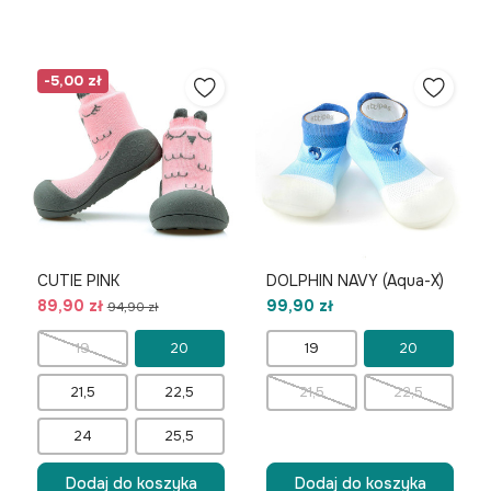
-5,00 zł
CUTIE PINK
DOLPHIN NAVY (Aqua-X)
89,90 zł
99,90 zł
94,90 zł
19
20
19
20
21,5
22,5
21,5
22,5
24
25,5
Dodaj do koszyka
Dodaj do koszyka