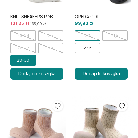
KNIT SNEAKERS PINK
OPERA GIRL
101,25 zł
99,90 zł
135,00 zł
23-24
25
20
21,5
26-27
28
22,5
29-30
Dodaj do koszyka
Dodaj do koszyka