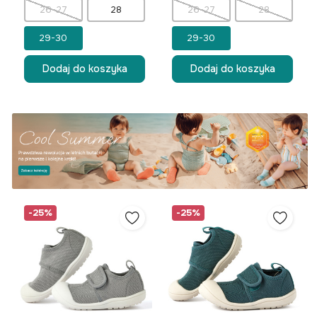
26-27
28
26-27
28
29-30
29-30
Dodaj do koszyka
Dodaj do koszyka
-25%
-25%