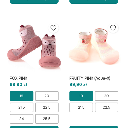
FOX PINK
FRUITY PINK (Aqua-X)
99,90 zł
99,90 zł
19
20
19
20
21,5
22,5
21,5
22,5
24
25,5