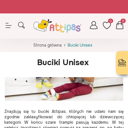
Zamówienia opłacone do 14.30 (pn-pt) realizujemy tego samego dnia
Z kodem ATTIPAS - wkładki GRATIS!
0
0
Strona główna
Buciki Unisex
Buciki Unisex
Znajdują się tu buciki Attipas, których nie udało nam się
zgodnie zaklasyfikować do chłopięcej lub dziewczęcej
kategorii. W końcu szare trampki pasują każdemu. W tej
selekcji znajdziesz również pomysł na prezent np. na baby