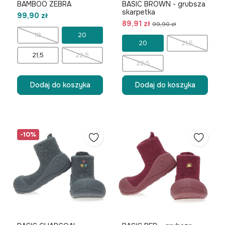
BAMBOO ZEBRA
BASIC BROWN - grubsza
skarpetka
99,90 zł
89,91 zł
99,90 zł
19
20
20
21,5
21,5
22,5
22,5
Dodaj do koszyka
Dodaj do koszyka
-10%