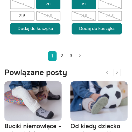
19
20
19
20
21,5
22,5
21,5
22,5
Dodaj do koszyka
Dodaj do koszyka
2
3
1
Powiązane posty
Buciki niemowlęce –
Od kiedy dziecko