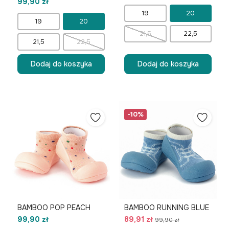
99,90 zł
19
20
19
20
21,5
22,5
21,5
22,5
Dodaj do koszyka
Dodaj do koszyka
-10%
BAMBOO POP PEACH
BAMBOO RUNNING BLUE
99,90 zł
89,91 zł
99,90 zł