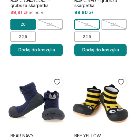
BASIC CHARCOAL -
BASIC RED - grubsza
grubsza skarpetka
skarpetka
89,91 zł
99,90 zł
99,90 zł
20
21,5
20
21,5
22,5
22,5
Dodaj do koszyka
Dodaj do koszyka
BEAR NAVY
BEE YELLOW