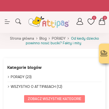
Zamówienia opłacone do 14.30 (pn-pt) realizujemy tego samego dnia
Z kodem ATTIPAS - wkładki GRATIS!
0
0
Strona główna
Blog
PORADY
Od kiedy dziecko
powinno nosić buciki? Fakty i mity
Kategorie blogów
PORADY (23)
WSZYSTKO O ATTIPASACH (12)
ZOBACZ WSZYSTKIE KATEGORIE