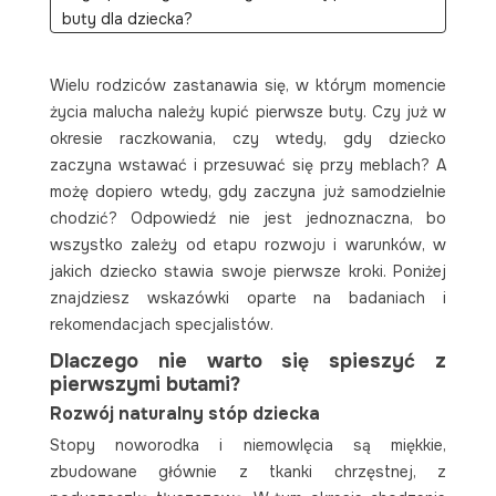
buty dla dziecka?
Elastyczna podeszwa
Odpowiedni rozmiar i kształt
Wielu rodziców zastanawia się, w którym momencie
Oddychające materiały
życia malucha należy kupić pierwsze buty. Czy już w
Niska waga i łatwe zakładanie
okresie raczkowania, czy wtedy, gdy dziecko
Pierwsze buty – fakty i mity
zaczyna wstawać i przesuwać się przy meblach? A
Rekomendacje specjalistów
możę dopiero wtedy, gdy zaczyna już samodzielnie
chodzić? Odpowiedź nie jest jednoznaczna, bo
wszystko zależy od etapu rozwoju i warunków, w
jakich dziecko stawia swoje pierwsze kroki. Poniżej
znajdziesz wskazówki oparte na badaniach i
rekomendacjach specjalistów.
Dlaczego nie warto się spieszyć z
pierwszymi butami?
Rozwój naturalny stóp dziecka
Stopy noworodka i niemowlęcia są miękkie,
zbudowane głównie z tkanki chrzęstnej, z