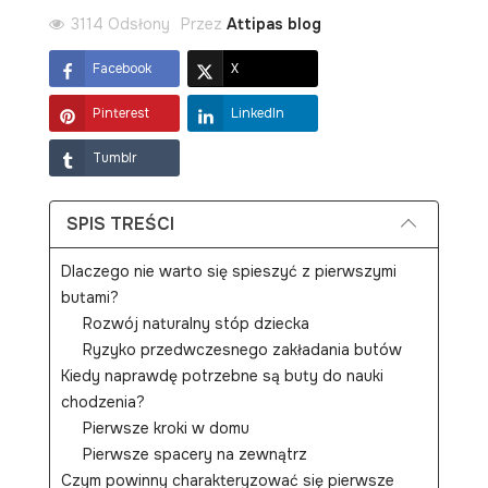
3114 Odsłony
Przez
Attipas blog
Facebook
X
Pinterest
LinkedIn
Tumblr
SPIS TREŚCI
Dlaczego nie warto się spieszyć z pierwszymi
butami?
Rozwój naturalny stóp dziecka
Ryzyko przedwczesnego zakładania butów
Kiedy naprawdę potrzebne są buty do nauki
chodzenia?
Pierwsze kroki w domu
Pierwsze spacery na zewnątrz
Czym powinny charakteryzować się pierwsze