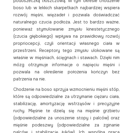
poduszeczką tłuszczową. W tym okresie chodzenie
boso lub w lekkich skarpetkach najbardziej wspiera
rozwój mięśni, więzadeł i pozwala doświadczać
naturalnego czucia podłoża. Jest to bardzo ważne,
ponieważ stymulowanie zmysłu kinestetycznego
(czucia głębokiego) wpływa na prawidłowy rozwój
propriocepcji, czyli orientacji własnego ciała w
przestrzeni. Receptory tego zmysłu ulokowane są
właśnie w mięśniach, ścięgnach i stawach. Dzięki nim
mózg otrzymuje informacje o napięciu mięśni i
pozwala na określenie położenia kończyn bez
patrzenia na nie.
Chodzenie na boso sprzyja wzmocnieniu mięśni stóp,
które są odpowiedzialne za utrzymanie ciężaru ciała,
stabilizację, amortyzację wstrząsów i precyzyjne
ruchy. Mięśnie te dzielą się na mięśnie grzbietu
(odpowiedzialne za unoszenie stopy i palców) oraz
mięśnie podeszwy (odpowiedzialne za zginanie
palców i stabilizację łuków). Ich wspólna praca