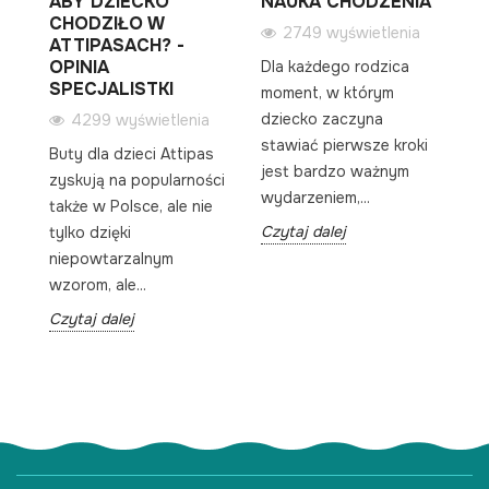
ABY DZIECKO
NAUKA CHODZENIA
S
 Z
CHODZIŁO W
P
2749 wyświetlenia
ATTIPASACH? -
(
OPINIA
Dla każdego rodzica
SPECJALISTKI
moment, w którym
,
Wy
dziecko zaczyna
4299 wyświetlenia
bu
stawiać pierwsze kroki
Buty dla dzieci Attipas
na
jest bardzo ważnym
zyskują na popularności
ki
wydarzeniem,...
także w Polsce, ale nie
ws
Czytaj dalej
tylko dzięki
pr
niepowtarzalnym
Cz
wzorom, ale...
Czytaj dalej