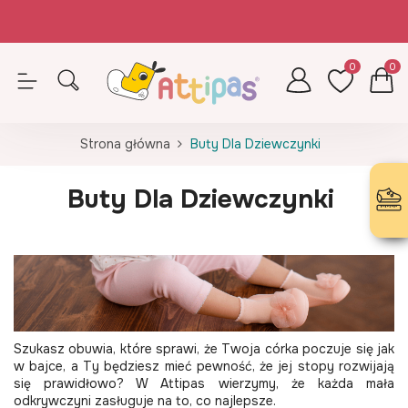
Zamówienia opłacone do 14.30 (pn-pt) realizujemy tego samego dnia
Z kodem ATTIPAS - wkładki GRATIS!
0
0
Strona główna
Buty Dla Dziewczynki
Buty Dla Dziewczynki
Szukasz obuwia, które sprawi, że Twoja córka poczuje się jak
w bajce, a Ty będziesz mieć pewność, że jej stopy rozwijają
się prawidłowo? W Attipas wierzymy, że każda mała
odkrywczyni zasługuje na to, co najlepsze.