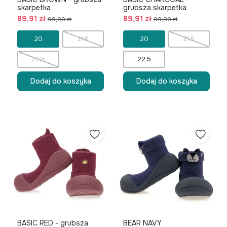
skarpetka
grubsza skarpetka
89,91 zł
89,91 zł
99,90 zł
99,90 zł
20
21,5
20
21,5
22,5
22,5
Dodaj do koszyka
Dodaj do koszyka
BASIC RED - grubsza
BEAR NAVY