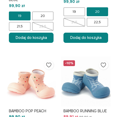
99,90 zł
99,90 zł
19
20
19
20
21,5
22,5
21,5
22,5
Dodaj do koszyka
Dodaj do koszyka
-10%
BAMBOO POP PEACH
BAMBOO RUNNING BLUE
99,90 zł
89,91 zł