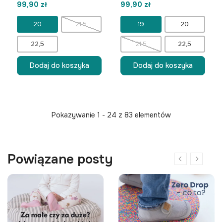
99,90 zł
99,90 zł
20
21,5
19
20
22,5
21,5
22,5
Dodaj do koszyka
Dodaj do koszyka
Pokazywanie 1 - 24 z 83 elementów
Powiązane posty