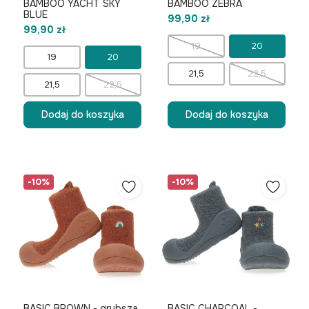
BAMBOO YACHT SKY
BAMBOO ZEBRA
BLUE
99,90 zł
99,90 zł
19
20
19
20
21,5
22,5
21,5
22,5
Dodaj do koszyka
Dodaj do koszyka
-10%
-10%
BASIC BROWN - grubsza
BASIC CHARCOAL -