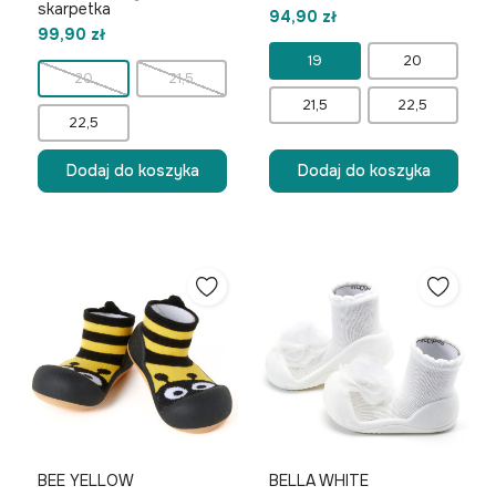
skarpetka
94,90 zł
99,90 zł
19
20
20
21,5
21,5
22,5
22,5
Dodaj do koszyka
Dodaj do koszyka
BEE YELLOW
BELLA WHITE