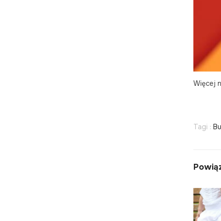
Więcej n
Tagi :
Bu
Powią
PIERWSZE BUTY - NA CO
ICIEM?
ZWRÓCIĆ UWAGĘ I JAKIE
WYBRAĆ?