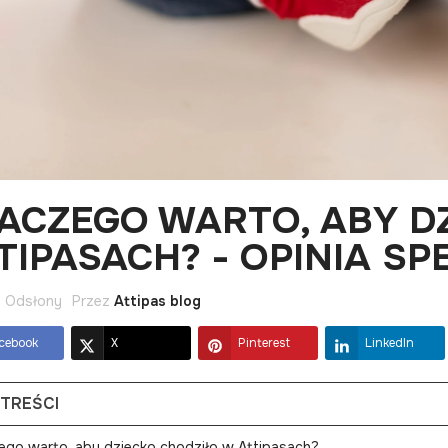
ACZEGO WARTO, ABY D
TIPASACH? - OPINIA SP
 Odsłony
Przez
Attipas blog
cebook
X
Pinterest
LinkedIn
 TREŚCI
ego warto, aby dziecko chodziło w Attipasach?