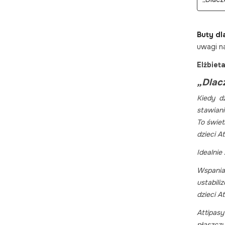
Buty dl
uwagi n
Elżbiet
„Dlac
Kiedy d
stawian
To świet
dzieci A
Idealnie
Wspaniał
ustabili
dzieci A
Attipasy
płaszcz