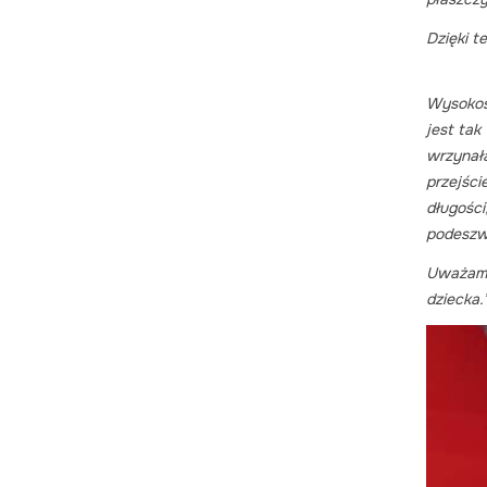
Dzięki 
Wysokoś
jest tak
wrzynała
przejśc
długośc
podeszw
Uważam, 
dziecka.