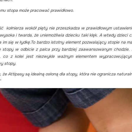
temu stopa może pracować prawidłowo.
ć kołnierza wokół pięty nie przeszkadza w prawidłowym ustawieniu
 wysoka i twarda, że uniemożliwia dziecku taki klęk. A wtedy dzieci
 im się w łydkę.
To bardzo istotny element pozwalający stopie na m
ie stopy w odbicie z palca przy bardziej zaawansowanym chodzie. 
i, co z kolei jest niezwykle ważnym elementem wypracowującym 
y stopy.
że Attipasy są idealną osłoną dla stopy, która nie ogranicza natur
”