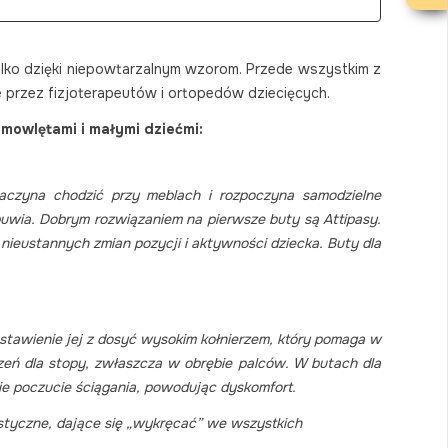
tylko dzięki niepowtarzalnym wzorom. Przede wszystkim z
e przez fizjoterapeutów i ortopedów dziecięcych.
emowlętami i małymi dziećmi:
aczyna chodzić przy meblach i rozpoczyna samodzielne
uwia. Dobrym rozwiązaniem na pierwsze buty są Attipasy.
nieustannych zmian pozycji i aktywności dziecka. Buty dla
stawienie jej z dosyć wysokim kołnierzem, który pomaga w
rzeń dla stopy, zwłaszcza w obrębie palców. W butach dla
ie poczucie ściągania, powodując dyskomfort.
astyczne, dające się „wykręcać” we wszystkich