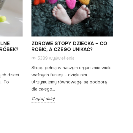
ALNE
ZDROWE STOPY DZIECKA – CO
JAK
DRÓBEK?
ROBIĆ, A CZEGO UNIKAĆ?
DZI
5389 wyświetlenia
15
Stopy pełnią w naszym organizmie wiele
Ryne
ych dzieci
ważnych funkcji – dzięki nim
różno
j. To
utrzymujemy równowagę, są podporą
pomys
dla całego...
wybie
Czytaj dalej
Czyta