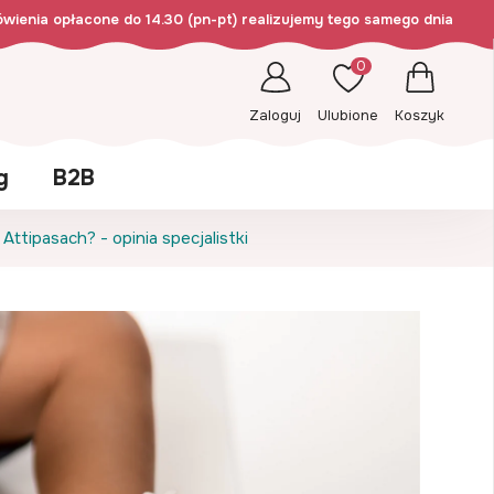
wienia opłacone do 14.30 (pn-pt) realizujemy tego samego dnia
0
Zaloguj
Ulubione
Koszyk
g
B2B
ttipasach? - opinia specjalistki