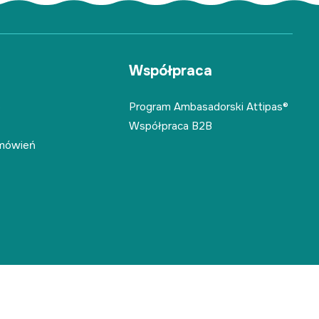
Współpraca
o
Program Ambasadorski Attipas®
Współpraca B2B
amówień