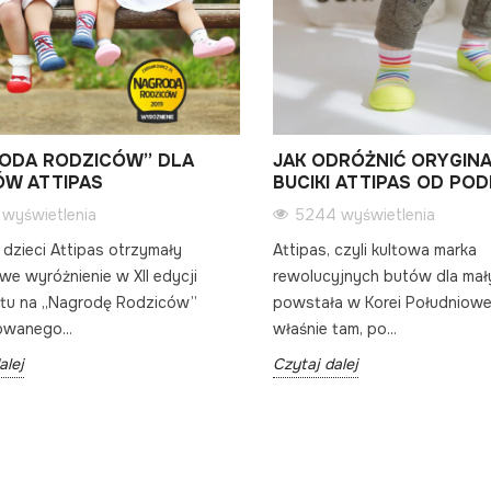
ODA RODZICÓW” DLA
JAK ODRÓŻNIĆ ORYGIN
ÓW ATTIPAS
BUCIKI ATTIPAS OD PO
 wyświetlenia
5244 wyświetlenia
 dzieci Attipas otrzymały
Attipas, czyli kultowa marka
we wyróżnienie w XII edycji
rewolucyjnych butów dla mał
ytu na „Nagrodę Rodziców”
powstała w Korei Południowe
owanego...
właśnie tam, po...
alej
Czytaj dalej