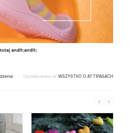
tutaj andlt;andlt;
odzenia
Opublikowano w:
WSZYSTKO O ATTIPASACH