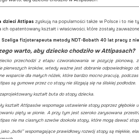
a dzieci Attipas
zyskują na popularności także w Polsce i to nie 
a ich opatentowany kształt i właściwości, które zostały zauważon
a Szeliga fizjoterapeuta metody NDT-Bobath 40 lat pracy z ni
zego warto, aby dziecko chodziło w Attipasach?
ziecko przechodzi z etapu czworakowania w pozycję pionową, z
ie pierwszych kroków, wtedy ważne jest dobranie odpowiedniego ob
ne wsparcie dla małych nóżek, które bardzo mocno pracują, podczas 
ttipas są gumowe przez co stopy nie ślizgają się na śliskiej podłodze.
 zaprojektowany kształt buta do stopy dziecka.
y kształt Attipasów wspomaga ustawienie stopy poprzez głębokie u
zowaniu pięty w pionie. A przy tym jest szeroko zarysowana przest
ttipas nie ma ciasnych szwów dookoła stopy, które mogą dawać stop
 jako „butki” wspomagające prawidłowy rozwój stopy są miękkie, el
yznach.