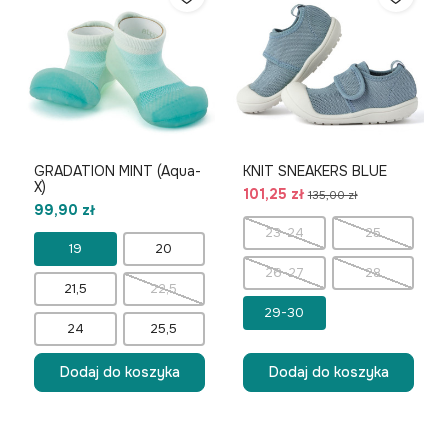
GRADATION MINT (Aqua-
KNIT SNEAKERS BLUE
X)
101,25 zł
135,00 zł
99,90 zł
23-24
25
19
20
26-27
28
21,5
22,5
29-30
24
25,5
Dodaj do koszyka
Dodaj do koszyka