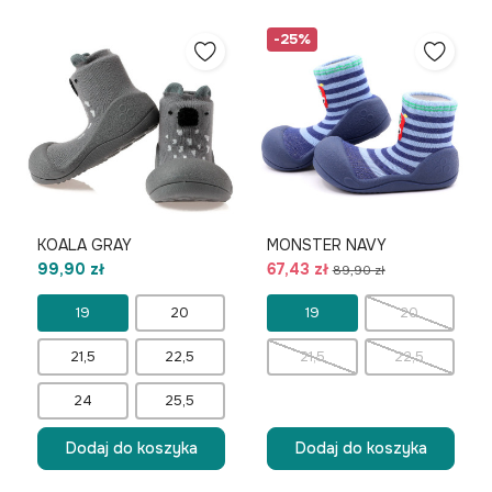
-25%
KOALA GRAY
MONSTER NAVY
99,90 zł
67,43 zł
89,90 zł
19
20
19
20
21,5
22,5
21,5
22,5
24
25,5
Dodaj do koszyka
Dodaj do koszyka