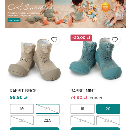
-20,00 zł
RABBIT BEIGE
RABBIT MINT
99,90 zł
74,90 zł
94,90 zł
19
20
19
20
21,5
22,5
21,5
22,5