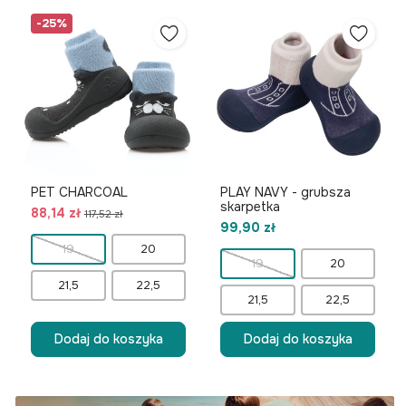
-25%
PET CHARCOAL
PLAY NAVY - grubsza
skarpetka
88,14 zł
117,52 zł
99,90 zł
19
20
19
20
21,5
22,5
21,5
22,5
Dodaj do koszyka
Dodaj do koszyka