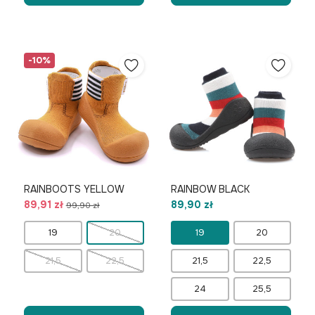
-10%
RAINBOOTS YELLOW
RAINBOW BLACK
89,91 zł
89,90 zł
99,90 zł
19
20
19
20
21,5
22,5
21,5
22,5
24
25,5