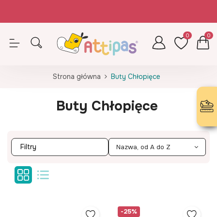
Zamówienia opłacone do 14.30 (pn-pt) realizujemy tego samego dnia
Z kodem ATTIPAS - wkładki GRATIS!
0
0
Strona główna
Buty Chłopięce
Buty Chłopięce
Filtry
Nazwa, od A do Z
-25%