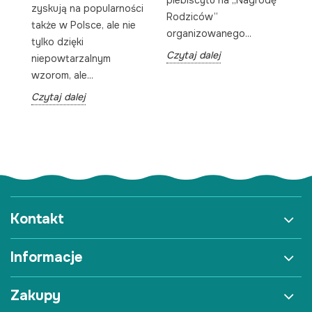
zyskują na popularności
e
po
Rodziców”
także w Polsce, ale nie
Po
organizowanego...
tylko dzięki
.
ta
Czytaj dalej
niepowtarzalnym
Cz
wzorom, ale...
Czytaj dalej
Kontakt
Informacje
Zakupy