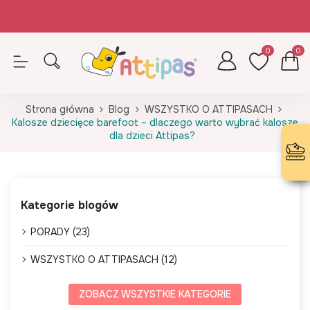
Zamówienia opłacone do 14.30 (pn-pt) realizujemy tego samego dnia
Z kodem ATTIPAS - wkładki GRATIS!
0
0
Strona główna
Blog
WSZYSTKO O ATTIPASACH
Kalosze dziecięce barefoot – dlaczego warto wybrać kalosze
dla dzieci Attipas?
Kategorie blogów
PORADY (23)
WSZYSTKO O ATTIPASACH (12)
ZOBACZ WSZYSTKIE KATEGORIE