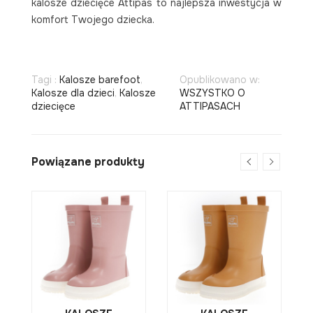
kalosze dziecięce Attipas to najlepsza inwestycja w
komfort Twojego dziecka.
Tagi :
Kalosze barefoot
,
Opublikowano w:
Kalosze dla dzieci
,
Kalosze
WSZYSTKO O
dziecięce
ATTIPASACH
Powiązane produkty