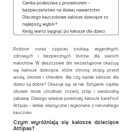
Cienka podeszwa z protektorem –
bezpieczeństwo na śliskiej nawierzchni
Dlaczego kauczukowe kalosze dziecięce to
najlepszy wybór?
Kiedy warto sięgnąć po kalosze dla dzieci
Attipas?
? Czy kalosze barefoot nadają się na zimę?
Rodzice coraz częściej szukają wygodnych,
? Jak dobrać rozmiar kaloszy dla dziecka?
zdrowych i bezpiecznych butów dla swoich
? Czy kalosze barefoot od Attipas są
maluchów. W deszczowe dni niezastąpione okazują
wodoodporne?
się kalosze dziecięce, które chronią stopy przed
wodą, błotem i chłodem. Ale czy każde kalosze dla
dzieci są dobre? Okazuje się, że nie. Sztywne, ciężkie
obuwie może utrudniać rozwój stóp i swobodną
zabawę. Dlatego właśnie powstały kalosze barefoot
Attipas – lekkie, elastyczne i wykonane z naturalnego
kauczuku.
Czym wyróżniają się kalosze dziecięce
Attipas?