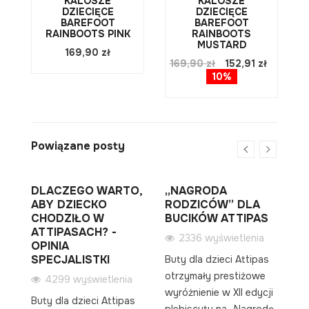
KALOSZE
KALOSZE
DZIECIĘCE
DZIECIĘCE
E
BAREFOOT
BAREFOOT
RAINBOOTS PINK
RAINBOOTS
MUSTARD
169,90 zł
169,90 zł
152,91 zł
10%
Powiązane posty
NA
DLACZEGO WARTO,
„NAGRODA
J
K
ABY DZIECKO
RODZICÓW” DLA
O
CHODZIŁO W
BUCIKÓW ATTIPAS
A
ATTIPASACH? -
P
2336 wyświetlenia
OPINIA
a
SPECJALISTKI
Buty dla dzieci Attipas
j
At
otrzymały prestiżowe
4299 wyświetlenia
ma
wyróżnienie w XII edycji
Buty dla dzieci Attipas
bu
plebiscytu na „Nagrodę