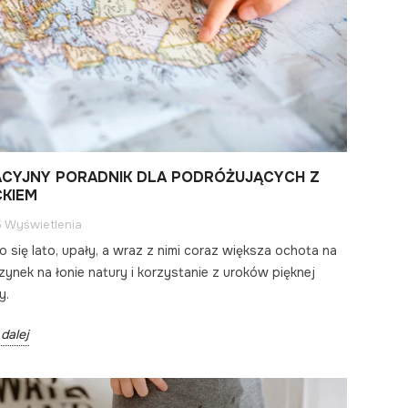
CYJNY PORADNIK DLA PODRÓŻUJĄCYCH Z
CKIEM
5 Wyświetlenia
o się lato, upały, a wraz z nimi coraz większa ochota na
ynek na łonie natury i korzystanie z uroków pięknej
y.
dalej