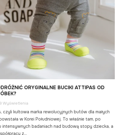
ODRÓŻNIĆ ORYGINALNE BUCIKI ATTIPAS OD
ÓBEK?
8 Wyświetlenia
s, czyli kultowa marka rewolucyjnych butów dla małych
 powstała w Korei Południowej. To właśnie tam, po
u intensywnych badaniach nad budową stopy dziecka, a
spółpracy z...