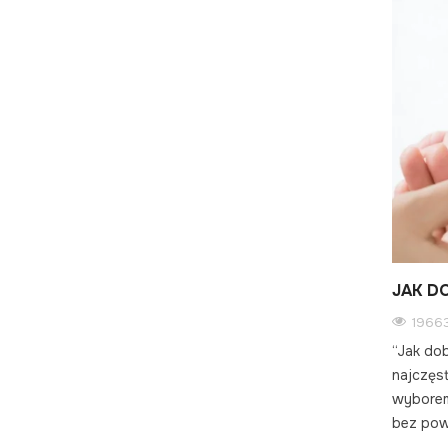
JAK D
19663
“Jak dob
najczęs
wyborem
bez pow