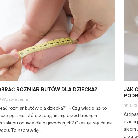
OBRAĆ ROZMIAR BUTÓW DLA DZIECKA?
JAK 
PODR
 Wyświetlenia
523
rać rozmiar butów dla dziecka?” – Czy wiecie, że to
Attipa
tsze pytanie, które zadają mamy przed trudnym
dzieci
 zakupu obuwia dla najmłodszych? Okazuje się, że nie
siedmi
odu. To naprawdę...
przy w