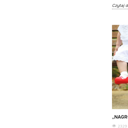
Czytaj d
„NAGR
2329 