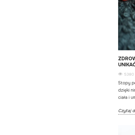
ZDROW
UNIKA
5380 
Stopy p
dzięki 
ciała i 
Czytaj d