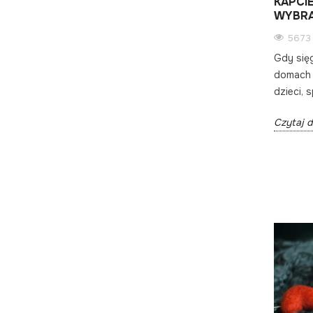
KAPCI
WYBR
5673 
Gdy się
domach r
dzieci, 
Czytaj d