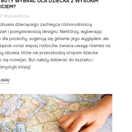
E BUTY WYBRAĆ DLA DZIECKA Z WYSOKIM
ICIEM?
37 Wyświetlenia
obuwia dziecięcego zachwyca różnorodnością
zań i pomysłowością designu. Niektórzy, wybierając
 dla pociechy, sugerują się głównie jego wyglądem, ale
zęście coraz więcej rodziców zwraca uwagę również na
hy obuwia, które nie przeszkodzą stopom dziecka
 się rozwijać. But należy dobierać do kształtu i
terystyki stopy!
dalej