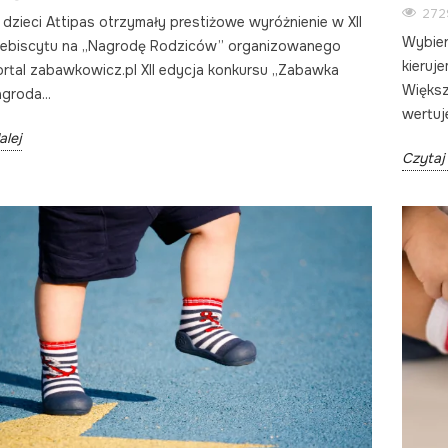
272
 dzieci Attipas otrzymały prestiżowe wyróżnienie w XII
Wybier
plebiscytu na „Nagrodę Rodziców” organizowanego
kieruj
ortal zabawkowicz.pl XII edycja konkursu „Zabawka
Większ
groda...
wertuje
alej
Czytaj 