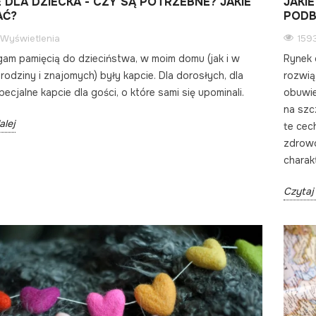
E DLA DZIECKA - CZY SĄ POTRZEBNE? JAKIE
JAKI
AĆ?
PODB
Wyświetlenia
159
gam pamięcią do dzieciństwa, w moim domu (jak i w
Rynek 
odziny i znajomych) były kapcie. Dla dorosłych, dla
rozwią
specjalne kapcie dla gości, o które sami się upominali.
obuwie
na szc
alej
te cec
zdrowo
charak
Czytaj 