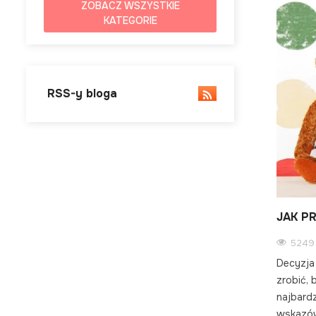
ZOBACZ WSZYSTKIE
KATEGORIE
RSS-y bloga
JAK P
5249 
Decyzja
zrobić, 
najbardz
wskazó