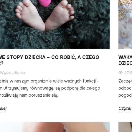
E STOPY DZIECKA – CO ROBIĆ, A CZEGO
WAKA
Ć?
DZIE
Wyświetlenia
271
ełnią w naszym organizmie wiele ważnych funkcji –
Zaczęł
nim utrzymujemy równowagę, są podporą dla całego
odpocz
umożliwiają nam poruszanie się.
pogod
alej
Czytaj 