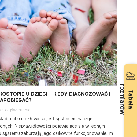
r
w
T
a
b
e
l
a
o
z
m
i
a
r
ó
KOSTOPIE U DZIECI – KIEDY DIAGNOZOWAĆ I
ZAPOBIEGAĆ?
03 Wyświetlenia
kład ruchu u człowieka jest systemem naczyń
onych. Nieprawidłowości pojawiające się w jednym
u systemu zaburzają jego całkowite funkcjonowanie. Im