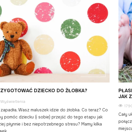
RZYGOTOWAĆ DZIECKO DO ŻŁOBKA?
PŁAS
JAK 
Wyświetlenia
179
 zapadła, Wasz maluszek idzie do żłobka. Co teraz? Co
Cały u
by pomóc dziecku (i sobie) przejść do tego etapu jak
połącz
iej płynnie i bez niepotrzebnego stresu? Mamy kilka
miejsc
wek.