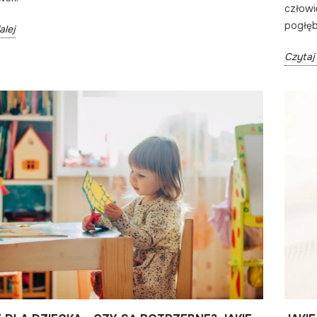
człowi
pogłęb
alej
Czytaj 